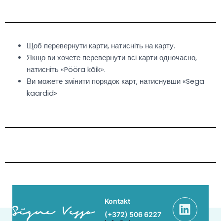
Skip
to
content
Щоб перевернути карти, натисніть на карту.
Якщо ви хочете перевернути всі карти одночасно,
натисніть «Pööra kõik».
Ви можете змінити порядок карт, натиснувши «Sega
kaardid»
Linke
Face
Kontakt
(+372) 506 6227