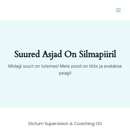
Skip
MAI
to
MEN
content
Suured Asjad On Silmapiiril
Midagi suurt on tulemas! Meie pood on töös ja avatakse
peagi!
Dictum Supervision & Coaching OÜ