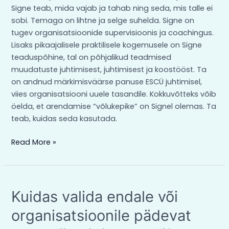
Signe teab, mida vajab ja tahab ning seda, mis talle ei
sobi. Temaga on lihtne ja selge suhelda. Signe on
tugev organisatsioonide supervisioonis ja coachingus.
Lisaks pikaajalisele praktilisele kogemusele on Signe
teaduspõhine, tal on põhjalikud teadmised
muudatuste juhtimisest, juhtimisest ja koostööst. Ta
on andnud märkimisväärse panuse ESCÜ juhtimisel,
viies organisatsiooni uuele tasandile. Kokkuvõtteks võib
öelda, et arendamise “võlukepike” on Signel olemas. Ta
teab, kuidas seda kasutada.
Read More »
Kuidas
Kuidas valida endale või
valida
organisatsioonile pädevat
endale