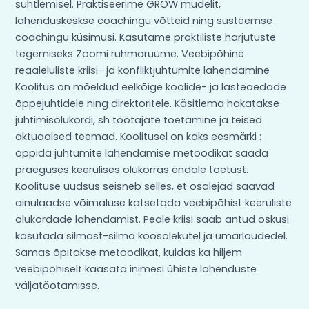
suhtlemisel. Praktiseerime GROW mudelit,
lahenduskeskse coachingu võtteid ning süsteemse
coachingu küsimusi. Kasutame praktiliste harjutuste
tegemiseks Zoomi rühmaruume. Veebipõhine
reaaleluliste kriisi- ja konfliktjuhtumite lahendamine
Koolitus on mõeldud eelkõige koolide- ja lasteaedade
õppejuhtidele ning direktoritele. Käsitlema hakatakse
juhtimisolukordi, sh töötajate toetamine ja teised
aktuaalsed teemad. Koolitusel on kaks eesmärki :
õppida juhtumite lahendamise metoodikat saada
praeguses keerulises olukorras endale toetust.
Koolituse uudsus seisneb selles, et osalejad saavad
ainulaadse võimaluse katsetada veebipõhist keeruliste
olukordade lahendamist. Peale kriisi saab antud oskusi
kasutada silmast-silma koosolekutel ja ümarlaudedel.
Samas õpitakse metoodikat, kuidas ka hiljem
veebipõhiselt kaasata inimesi ühiste lahenduste
väljatöötamisse.