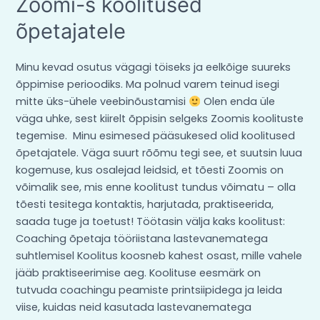
Zoomi-s koolitused
s
õpetajatele
koolitused
õpetajatele
Minu kevad osutus vägagi töiseks ja eelkõige suureks
õppimise perioodiks. Ma polnud varem teinud isegi
mitte üks-ühele veebinõustamisi
Olen enda üle
väga uhke, sest kiirelt õppisin selgeks Zoomis koolituste
tegemise. Minu esimesed pääsukesed olid koolitused
õpetajatele. Väga suurt rõõmu tegi see, et suutsin luua
kogemuse, kus osalejad leidsid, et tõesti Zoomis on
võimalik see, mis enne koolitust tundus võimatu – olla
tõesti tesitega kontaktis, harjutada, praktiseerida,
saada tuge ja toetust! Töötasin välja kaks koolitust:
Coaching õpetaja tööriistana lastevanematega
suhtlemisel Koolitus koosneb kahest osast, mille vahele
jääb praktiseerimise aeg. Koolituse eesmärk on
tutvuda coachingu peamiste printsiipidega ja leida
viise, kuidas neid kasutada lastevanematega