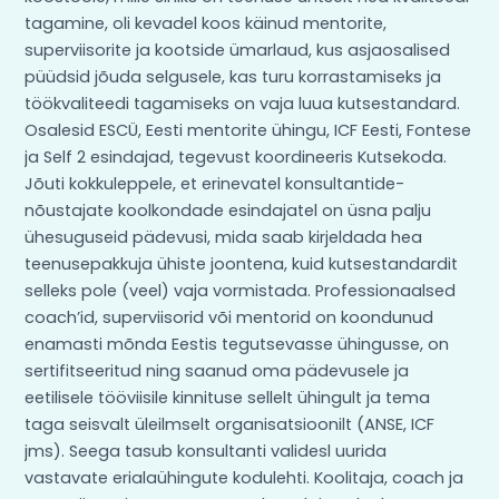
tagamine, oli kevadel koos käinud mentorite,
superviisorite ja kootside ümarlaud, kus asjaosalised
püüdsid jõuda selgusele, kas turu korrastamiseks ja
töökvaliteedi tagamiseks on vaja luua kutsestandard.
Osalesid ESCÜ, Eesti mentorite ühingu, ICF Eesti, Fontese
ja Self 2 esindajad, tegevust koordineeris Kutsekoda.
Jõuti kokkuleppele, et erinevatel konsultantide-
nõustajate koolkondade esindajatel on üsna palju
ühesuguseid pädevusi, mida saab kirjeldada hea
teenusepakkuja ühiste joontena, kuid kutsestandardit
selleks pole (veel) vaja vormistada. Professionaalsed
coach’id, superviisorid või mentorid on koondunud
enamasti mõnda Eestis tegutsevasse ühingusse, on
sertifitseeritud ning saanud oma pädevusele ja
eetilisele tööviisile kinnituse sellelt ühingult ja tema
taga seisvalt üleilmselt organisatsioonilt (ANSE, ICF
jms). Seega tasub konsultanti validesl uurida
vastavate erialaühingute kodulehti. Koolitaja, coach ja