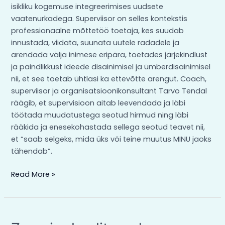
isikliku kogemuse integreerimises uudsete
vaatenurkadega. Superviisor on selles kontekstis
professionaalne mõttetöö toetaja, kes suudab
innustada, viidata, suunata uutele radadele ja
arendada välja inimese eripära, toetades järjekindlust
ja paindlikkust ideede disainimisel ja ümberdisainimisel
nii, et see toetab ühtlasi ka ettevõtte arengut. Coach,
superviisor ja organisatsioonikonsultant Tarvo Tendal
räägib, et supervisioon aitab leevendada ja läbi
töötada muudatustega seotud hirmud ning läbi
rääkida ja enesekohastada sellega seotud teavet nii,
et “saab selgeks, mida üks või teine muutus MINU jaoks
tähendab”.
Read More »
Zoomi-