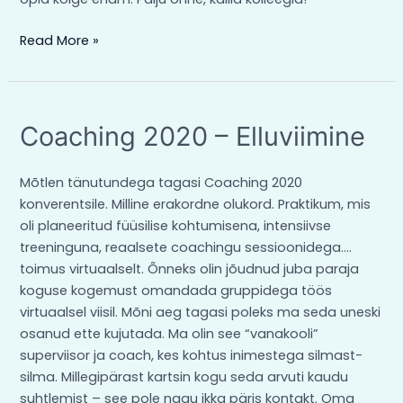
Read More »
Coaching
Coaching 2020 – Elluviimine
2020
–
Mõtlen tänutundega tagasi Coaching 2020
Elluviimine
konverentsile. Milline erakordne olukord. Praktikum, mis
oli planeeritud füüsilise kohtumisena, intensiivse
treeninguna, reaalsete coachingu sessioonidega….
toimus virtuaalselt. Õnneks olin jõudnud juba paraja
koguse kogemust omandada gruppidega töös
virtuaalsel viisil. Mõni aeg tagasi poleks ma seda uneski
osanud ette kujutada. Ma olin see “vanakooli”
superviisor ja coach, kes kohtus inimestega silmast-
silma. Millegipärast kartsin kogu seda arvuti kaudu
suhtlemist – see pole nagu ikka päris kontakt. Oma