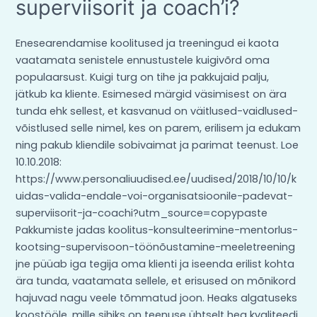
või
superviisorit ja coach’i?
organisatsioonile
pädevat
Enesearendamise koolitused ja treeningud ei kaota
superviisorit
vaatamata senistele ennustustele kuigivõrd oma
ja
populaarsust. Kuigi turg on tihe ja pakkujaid palju,
coach’i?
jätkub ka kliente. Esimesed märgid väsimisest on ära
tunda ehk sellest, et kasvanud on väitlused-vaidlused-
võistlused selle nimel, kes on parem, erilisem ja edukam
ning pakub kliendile sobivaimat ja parimat teenust. Loe
10.10.2018:
https://www.personaliuudised.ee/uudised/2018/10/10/k
uidas-valida-endale-voi-organisatsioonile-padevat-
superviisorit-ja-coachi?utm_source=copypaste
Pakkumiste jadas koolitus-konsulteerimine-mentorlus-
kootsing-supervisoon-töönõustamine-meeletreening
jne püüab iga tegija oma klienti ja iseenda erilist kohta
ära tunda, vaatamata sellele, et erisused on mõnikord
hajuvad nagu veele tõmmatud joon. Heaks algatuseks
koostööle, mille sihiks on teenuse ühtselt hea kvaliteedi