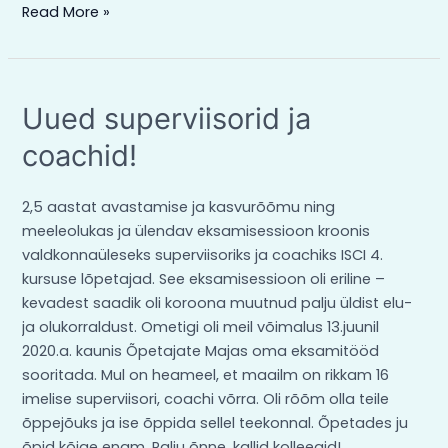
Read More »
Uued
Uued superviisorid ja
superviisorid
coachid!
ja
coachid!
2,5 aastat avastamise ja kasvurõõmu ning
meeleolukas ja ülendav eksamisessioon kroonis
valdkonnaüleseks superviisoriks ja coachiks ISCI 4.
kursuse lõpetajad. See eksamisessioon oli eriline –
kevadest saadik oli koroona muutnud palju üldist elu-
ja olukorraldust. Ometigi oli meil võimalus 13.juunil
2020.a. kaunis Õpetajate Majas oma eksamitööd
sooritada. Mul on heameel, et maailm on rikkam 16
imelise superviisori, coachi võrra. Oli rõõm olla teile
õppejõuks ja ise õppida sellel teekonnal. Õpetades ju
õpid kõige enam. Palju õnne, kallid kolleegid!