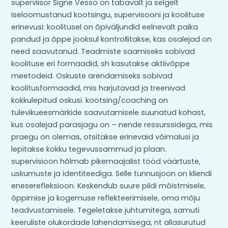
superviisor Signe Vesso on tabavalt ja selgelt
iseloomustanud kootsingu, supervisooni ja koolituse
erinevusi: koolitusel on õpiväljundid eelnevalt paika
pandud ja õppe jooksul kontrollitakse, kas osalejad on
need saavutanud. Teadmiste saamiseks sobivad
koolituse eri formaadid, sh kasutakse aktiivõppe
meetodeid. Oskuste arendamiseks sobivad
koolitusformaadid, mis harjutavad ja treenivad
kokkulepitud oskusi. kootsing/coaching on
tulevikueesmärkide saavutamisele suunatud kohast,
kus osalejad parasjagu on – nende ressurssidega, mis
praegu on olemas, otsitakse erinevaid võimalusi ja
lepitakse kokku tegevussammud ja plaan.
supervisioon hõlmab pikemaajalist tööd väärtuste,
uskumuste ja identiteediga. Selle tunnusjoon on kliendi
eneserefleksioon. Keskendub suure pildi mõistmisele,
õppimise ja kogemuse reflekteerimisele, oma mõju
teadvustamisele. Tegeletakse juhtumitega, samuti
keeruliste olukordade lahendamisega, nt allasurutud