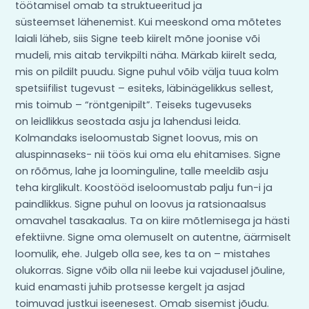
töötamisel omab ta struktueeritud ja
süsteemset lähenemist. Kui meeskond oma mõtetes
laiali läheb, siis Signe teeb kiirelt mõne joonise või
mudeli, mis aitab tervikpilti näha. Märkab kiirelt seda,
mis on pildilt puudu. Signe puhul võib välja tuua kolm
spetsiifilist tugevust – esiteks, läbinägelikkus sellest,
mis toimub – “röntgenipilt”. Teiseks tugevuseks
on leidlikkus seostada asju ja lahendusi leida.
Kolmandaks iseloomustab Signet loovus, mis on
aluspinnaseks- nii töös kui oma elu ehitamises. Signe
on rõõmus, lahe ja loominguline, talle meeldib asju
teha kirglikult. Koostööd iseloomustab palju fun-i ja
paindlikkus. Signe puhul on loovus ja ratsionaalsus
omavahel tasakaalus. Ta on kiire mõtlemisega ja hästi
efektiivne. Signe oma olemuselt on autentne, äärmiselt
loomulik, ehe. Julgeb olla see, kes ta on – mistahes
olukorras. Signe võib olla nii leebe kui vajadusel jõuline,
kuid enamasti juhib protsesse kergelt ja asjad
toimuvad justkui iseenesest. Omab sisemist jõudu.