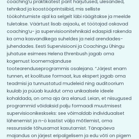
coaching’u praktikatest pärit harjutused, ülesanded,
tehnikad ja koostööprintsiibid, mis selliste
töökohtumiste ajal ka selgelt läbi räägitakse ja meelde
tuletakse. Väärtust lisab asjaolu, et töötajad oskavad
coaching’u- ja supervisioonitehnikaid edaspidi rakenda
ka oma kasvandikega suheldes ja neid arendades-
juhendades. Eesti Supervisiooni ja Coachingu Ühingu
juhatuse esimees Helena Ehrenbush jagab oma
kogemust loomemajanduse
tootearenduseprogrammis osalejana. “Järjest enam
tunnen, et koolituse formaat, kus ekspert jagab oma
teadmisi ja tunnustatud mudeleid ning auditoorium
kuulab ja püüab kuuldut oma unikaalsele ideele
kohaldada, on oma aja ära elanud. Leian, et niisugused
programmid võidaksid palju formaadi muutmisest
supervisioonikeskseks: see võimaldab individuaalset
lähenemist ja n-ö kastist välja mõtlemist, oma
ressursside tõhusamat kasutamist. Tänapäeva
majandus on järjest eripalgelisem ja edu võti on pigem