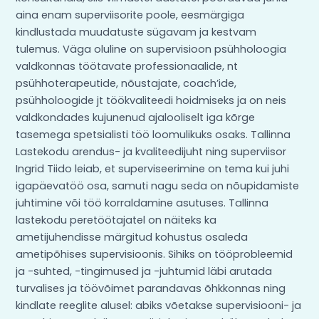
aina enam superviisorite poole, eesmärgiga
kindlustada muudatuste sügavam ja kestvam
tulemus. Väga oluline on supervisioon psühholoogia
valdkonnas töötavate professionaalide, nt
psühhoterapeutide, nõustajate, coach’ide,
psühholoogide jt töökvaliteedi hoidmiseks ja on neis
valdkondades kujunenud ajalooliselt iga kõrge
tasemega spetsialisti töö loomulikuks osaks. Tallinna
Lastekodu arendus- ja kvaliteedijuht ning superviisor
Ingrid Tiido leiab, et superviseerimine on tema kui juhi
igapäevatöö osa, samuti nagu seda on nõupidamiste
juhtimine või töö korraldamine asutuses. Tallinna
lastekodu peretöötajatel on näiteks ka
ametijuhendisse märgitud kohustus osaleda
ametipõhises supervisioonis. Sihiks on tööprobleemid
ja -suhted, -tingimused ja -juhtumid läbi arutada
turvalises ja töövõimet parandavas õhkkonnas ning
kindlate reeglite alusel: abiks võetakse supervisiooni- ja