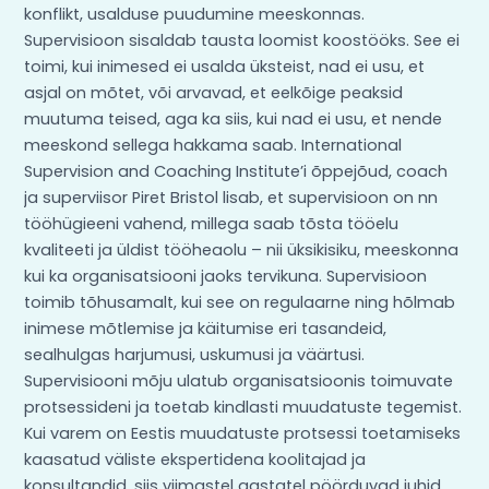
konflikt, usalduse puudumine meeskonnas.
Supervisioon sisaldab tausta loomist koostööks. See ei
toimi, kui inimesed ei usalda üksteist, nad ei usu, et
asjal on mõtet, või arvavad, et eelkõige peaksid
muutuma teised, aga ka siis, kui nad ei usu, et nende
meeskond sellega hakkama saab. International
Supervision and Coaching Institute’i õppejõud, coach
ja superviisor Piret Bristol lisab, et supervisioon on nn
tööhügieeni vahend, millega saab tõsta tööelu
kvaliteeti ja üldist tööheaolu – nii üksikisiku, meeskonna
kui ka organisatsiooni jaoks tervikuna. Supervisioon
toimib tõhusamalt, kui see on regulaarne ning hõlmab
inimese mõtlemise ja käitumise eri tasandeid,
sealhulgas harjumusi, uskumusi ja väärtusi.
Supervisiooni mõju ulatub organisatsioonis toimuvate
protsessideni ja toetab kindlasti muudatuste tegemist.
Kui varem on Eestis muudatuste protsessi toetamiseks
kaasatud väliste ekspertidena koolitajad ja
konsultandid, siis viimastel aastatel pöörduvad juhid