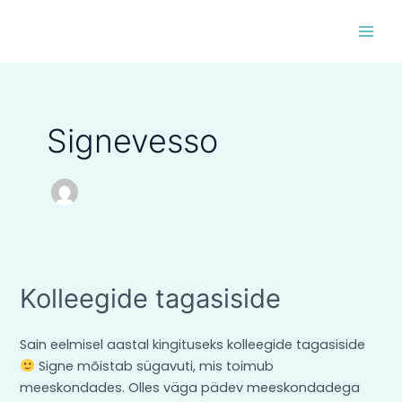
Skip
MAI
to
MEN
content
Signevesso
Kolleegide
Kolleegide tagasiside
tagasiside
Sain eelmisel aastal kingituseks kolleegide tagasiside
Signe mõistab sügavuti, mis toimub
meeskondades. Olles väga pädev meeskondadega