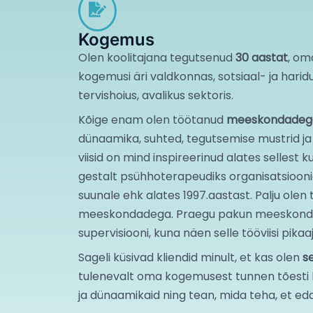
Kogemus
Olen koolitajana tegutsenud
30 aastat
, om
kogemusi äri valdkonnas, sotsiaal- ja hari
tervishoius, avalikus sektoris.
Kõige enam olen töötanud
meeskondadeg
dünaamika, suhted, tegutsemise mustrid j
viisid on mind inspireerinud alates sellest k
gestalt psühhoterapeudiks organisatsioon
suunale ehk alates 1997.aastast. Palju olen
meeskondadega. Praegu pakun meeskond
supervisiooni, kuna näen selle tööviisi pikaa
Sageli küsivad kliendid minult, et kas olen
s
tulenevalt oma kogemusest tunnen tõesti 
ja dünaamikaid ning tean, mida teha, et edas