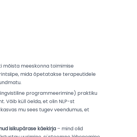
ti mõista meeskonna toimimise
printsiipe, mida õpetatakse terapeutidele
 tundmatu.
ingvistiline programmeerimine) praktiku
t. Võib küll öelda, et olin NLP-st
a kasvas mu sees tugev veendumus, et
d isikupärase käekirja
– mind olid
äärtustav uurimine, süsteemne lähenemine.