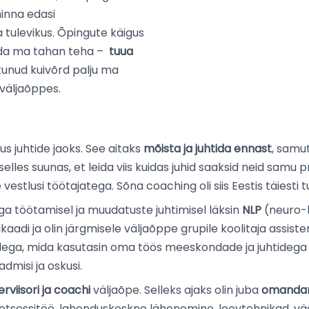
inna edasi
 tulevikus. Õpingute käigus
mida ma tahan teha –
tuua
unud kuivõrd palju ma
 väljaõppes.
us juhtide jaoks. See aitaks
mõista ja juhtida ennast
, samu
les suunas, et leida viis kuidas juhid saaksid neid samu 
vestlusi töötajatega. Sõna coaching oli siis Eestis täiesti
ega töötamisel ja muudatuste juhtimisel läksin
NLP
(neuro-l
aadi ja olin järgmisele väljaõppe grupile koolitaja assisten
sidega, mida kasutasin oma töös meeskondade ja juhtideg
misi ja oskusi.
rviisori ja coachi
väljaõpe. Selleks ajaks olin juba
omandanu
otsessitöö, lahenduskeskne lähenemine, loovtehnikad, v