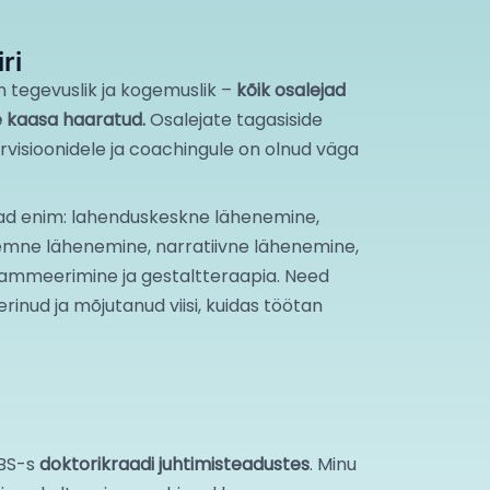
ri
 tegevuslik ja kogemuslik –
kõik osalejad
e kaasa haaratud.
Osalejate tagasiside
rvisioonidele ja coachingule on olnud väga
vad enim: lahenduskeskne lähenemine,
emne lähenemine, narratiivne lähenemine,
grammeerimine ja gestaltteraapia. Need
rinud ja mõjutanud viisi, kuidas töötan
EBS-s
doktorikraadi juhtimisteadustes
. Minu