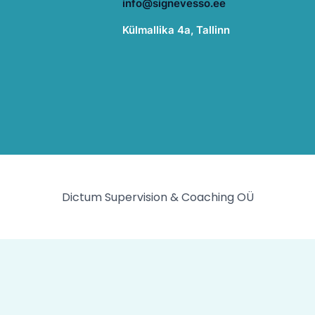
info@signevesso.ee
Külmallika 4a, Tallinn
Dictum Supervision & Coaching OÜ