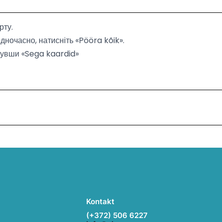
рту.
дночасно, натисніть «Pööra kõik».
нувши «Sega kaardid»
Kontakt
(+372) 506 6227