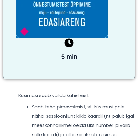
5 min
Küsimusi saab valida kahel viisil:
Saab teha
pimevalimist
, st küsimusi pole
näha, sessioonijuht klikib kaardil (nt palub igal
meeskonnaliikmel öelda üks number ja valib
selle kaardi) ja alles siis ilmub küsimus.