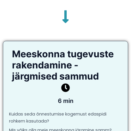
Meeskonna tugevuste
rakendamine -
järgmised sammud
6 min
Kuidas seda õnnestumise kogemust edaspidi
rohkem kasutada?
Mis võiks olla meie meeskonna järgmine samm?