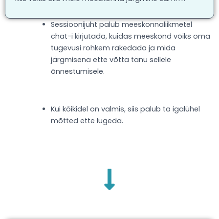
Sessioonijuht palub meeskonnaliikmetel
chat-i kirjutada, kuidas meeskond võiks oma
tugevusi rohkem rakedada ja mida
järgmisena ette võtta tänu sellele
õnnestumisele.
Kui kõikidel on valmis, siis palub ta igalühel
mõtted ette lugeda.