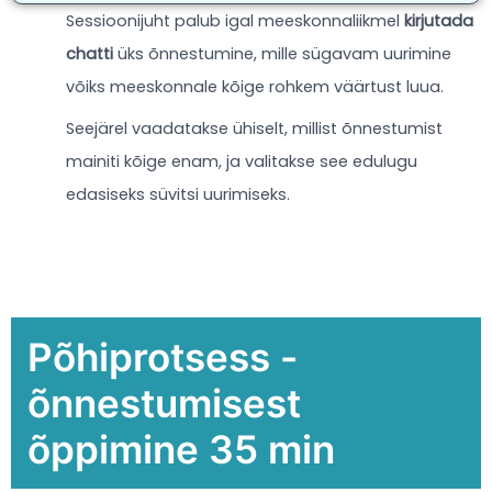
Sessioonijuht palub igal meeskonnaliikmel
kirjutada
chatti
üks õnnestumine, mille sügavam uurimine
võiks meeskonnale kõige rohkem väärtust luua.
Seejärel vaadatakse ühiselt, millist õnnestumist
mainiti kõige enam, ja valitakse see edulugu
edasiseks süvitsi uurimiseks.
Põhiprotsess -
õnnestumisest
õppimine 35 min