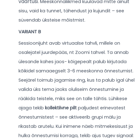
väärtusi.
Meeskonnaliikmed kuulavad mitte ainult
sisu, vaid ka tunnet, tähendust ja kujundit – see
süvendab üksteise mõistmist.
VARIANT B
Sessioonijuht avab virtuaalse tahvli, millele on
osalejatel juurdepääs, nt Zoomi tahvel. Ta annab
ülesande kahes jaos- kõigepealt palub kirjutada
kõikidel samaaegselt 3-6 meeskonna õnnestumist.
Seejärel toimub jagamise ring, kus ta palub igal ühel
valida üks tema jaoks oluliseim õnnestumine ja
rääkida teistele, miks see on talle tähtis. Lühikese
ajaga tekib
kollektiivne pilt
paljudest erinevatest
õnnestumistest – see aktiveerib grupi mälu ja
rikastab arutelu. Kui inimene näeb mitmekesisust ja
hulka õnnestumisi korraga, tekib ajus tugev signaal: