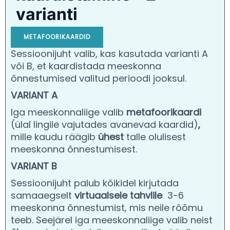
varianti
METAFOORIKAARDID
Sessioonijuht valib, kas kasutada varianti A
või B, et kaardistada meeskonna
õnnestumised valitud perioodi jooksul.
VARIANT A
Iga meeskonnaliige valib
metafoorikaardi
(ülal lingile vajutades avanevad kaardid)
,
mille kaudu räägib
ühest
talle olulisest
meeskonna õnnestumisest.
VARIANT B
Sessioonijuht palub kõikidel kirjutada
samaaegselt
virtuaalsele
tahvlile
3-6
meeskonna õnnestumist, mis neile rõõmu
teeb.
Seejärel iga meeskonnaliige valib
neist