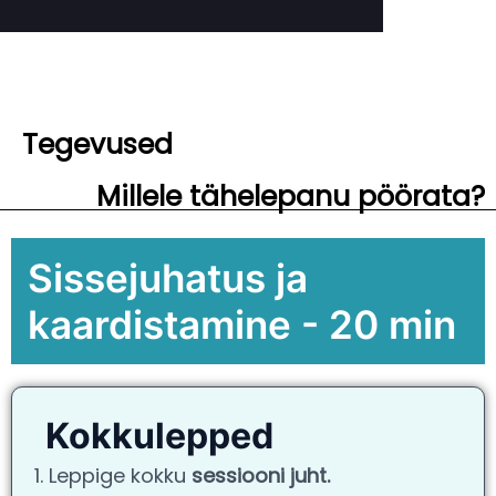
Tegevused
Millele tähelepanu pöörata?
Sissejuhatus ja
kaardistamine - 20 min
Kokkulepped
1. Leppige kokku
sessiooni juht.