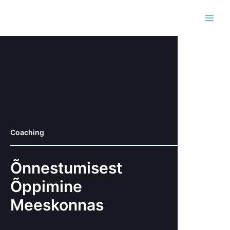
Skip
MAI
to
MEN
content
Coaching
Õnnestumisest
Õppimine
Meeskonnas