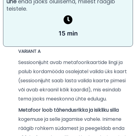
ühe
enda jaoks olulisema, millest räägib
teistele.
15 min
VARIANT A
Sessioonijuht avab metafoorikaartide lingi ja
palub kordamööda osalejatel valida üks kaart
(sessioonijuht saab lasta vali
da kaarte pimesi
või avab ekraanil kõik kaardid), mis esindab
tema jaoks meeskonna ühte edulugu.
Metafoor loob tähendusrikka ja isikliku silla
kogemuse ja selle jagamise vahele. Inimene
räägib rohkem südamest ja peegeldab enda