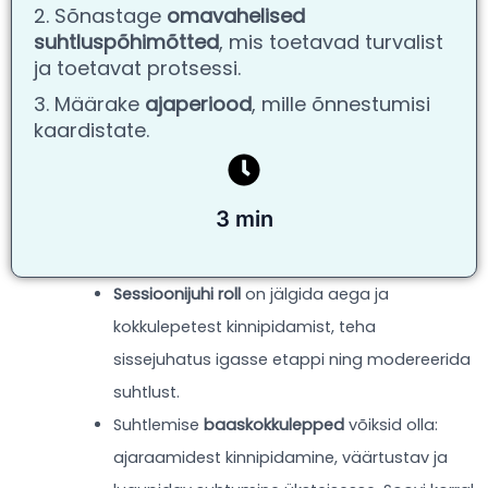
2. Sõnastage
omavahelised
suhtluspõhimõtted
, mis toetavad turvalist
ja toetavat protsessi.
3. Määrake
ajaperiood
, mille õnnestumisi
kaardistate.
3 min
Sessioonijuhi roll
on jälgida aega ja
kokkulepetest kinnipidamist, teha
sissejuhatus igasse etappi ning modereerida
suhtlust.
Suhtlemise
baaskokkulepped
võiksid olla:
ajaraamidest kinnipidamine, väärtustav ja