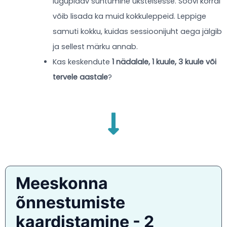
lugupidav suhtumine üksteisesse. Soovi korral
võib lisada ka muid kokkuleppeid. Leppige
samuti kokku, kuidas sessioonijuht aega jälgib
ja sellest märku annab.
Kas keskendute
1 nädalale, 1 kuule, 3 kuule või
tervele aastale
?
Meeskonna
õnnestumiste
kaardistamine - 2