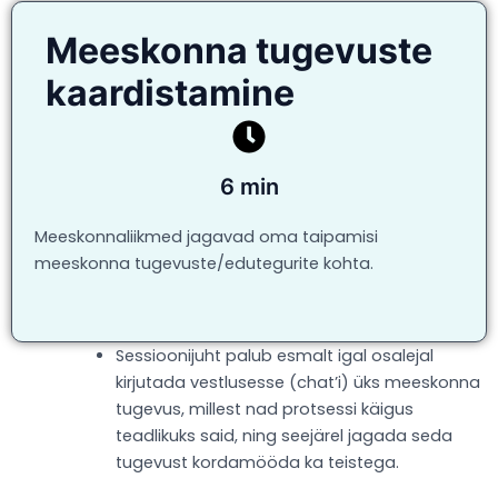
Meeskonna tugevuste
kaardistamine
6 min
Meeskonnaliikmed jagavad oma taipamisi
meeskonna tugevuste/edutegurite kohta.
Sessioonijuht palub esmalt igal osalejal
kirjutada vestlusesse (chat’i) üks meeskonna
tugevus, millest nad protsessi käigus
teadlikuks said, ning seejärel jagada seda
tugevust kordamööda ka teistega.