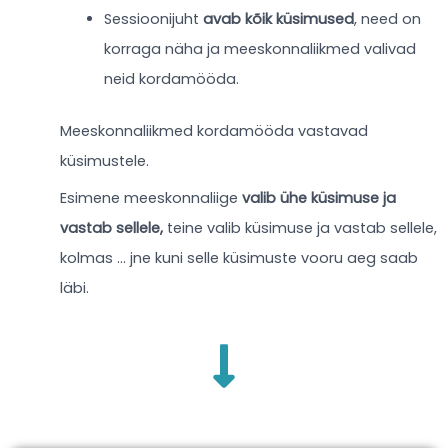
Sessioonijuht
avab kõik küsimused
, need on
korraga näha ja meeskonnaliikmed valivad
neid kordamööda.
Meeskonnaliikmed kordamööda vastavad
küsimustele.
Esimene meeskonnaliige
valib ühe küsimuse ja
vastab sellele,
teine valib küsimuse ja vastab sellele,
kolmas … jne kuni selle küsimuste vooru aeg saab
läbi.