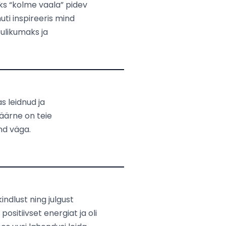
saks “kolme vaala” pidev
uti inspireeris mind
ulikumaks ja
s leidnud ja
väärne on teie
nd väga.
ndlust ning julgust
ositiivset energiat ja oli