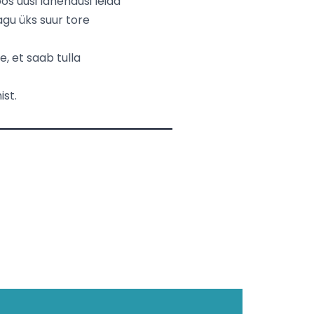
os uusi lahendusi leida
agu üks suur tore
e, et saab tulla
ist.