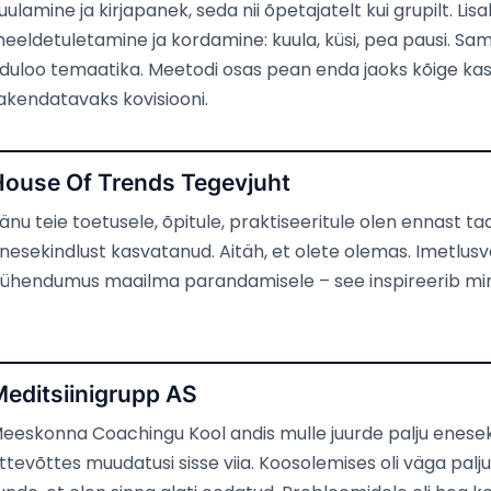
uulamine ja kirjapanek, seda nii õpetajatelt kui grupilt. Li
eeldetuletamine ja kordamine: kuula, küsi, pea pausi. Sam
duloo temaatika. Meetodi osas pean enda jaoks kõige kas
akendatavaks kovisiooni.
House Of Trends Tegevjuht
änu teie toetusele, õpitule, praktiseeritule olen ennast taa
nesekindlust kasvatanud. Aitäh, et olete olemas. Imetlus
ühendumus maailma parandamisele – see inspireerib mi
editsiinigrupp AS
eeskonna Coachingu Kool andis mulle juurde palju eneseki
ttevõttes muudatusi sisse viia. Koosolemises oli väga palju p