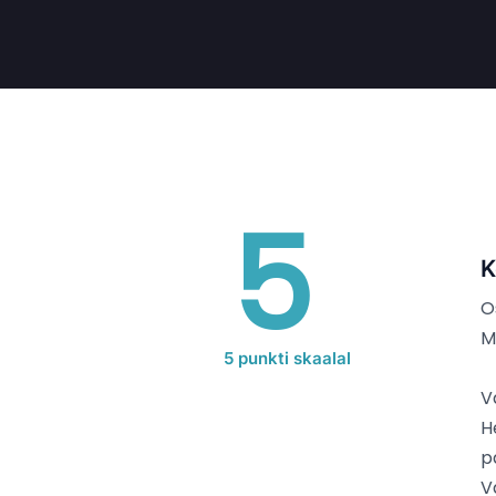
5
K
O
M
5 punkti skaalal
V
H
p
V