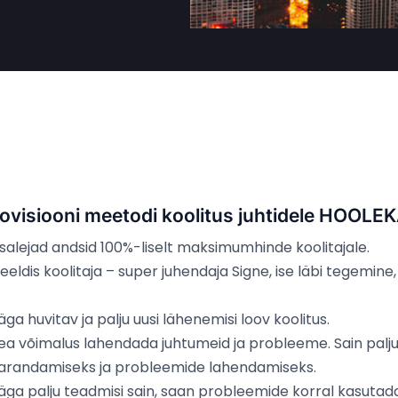
ovisiooni meetodi koolitus juhtidele HO
salejad andsid 100%-liselt maksimumhinde koolitajale.
eeldis koolitaja – super juhendaja Signe, ise läbi tegemin
äga huvitav ja palju uusi lähenemisi loov koolitus.
ea võimalus lahendada juhtumeid ja probleeme. Sain palj
arandamiseks ja probleemide lahendamiseks.
äga palju teadmisi sain, saan probleemide korral kasutad