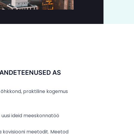
OLEKANDETEENUSED AS
e, õhkkond, praktiline kogemus
u uusi ideid meeskonnatöö
a kovisiooni meetodit. Meetod