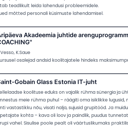
itab teadlikult leida lahendusi probleemidele.
ued mõtted personali küsimuste lahendamisel.
Äripäeva Akadeemia juhtide arenguprogra
COACHING"
.Vesso, K.Saue
ursusel osalejad andsid koolitajatele hindeks maksimumpu
aint-Gobain Glass Estonia IT-juht
ellelaadse koolituse eduks on vajalik rühma sünergia ja ü
nnestus meie rühma puhul – räägiti oma isiklikke lugusid, n
nti vastastikku nõu, visati nalja, sujusid grupitööd. Ja mu
petajate kohta – kava oli loov ja paindlik, puudus tunneta
rupi vahel. Sisulise poole pealt oli väärtuslikumaks prakti