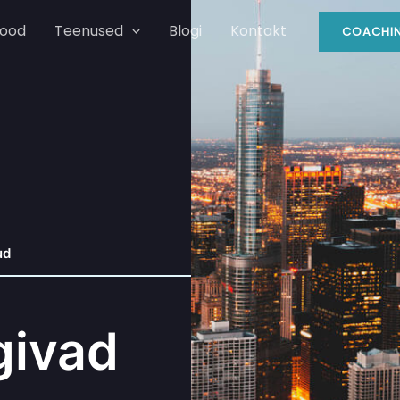
ood
Teenused
Blogi
Kontakt
COACHIN
ud
givad