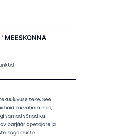
mm "MEESKONNA
nktid.
htekuuluvuse teke. See
ii häid kui vähem häid,
idugi samad sõnad ka
tav barjäär õpetajate ja
liste kogemuste