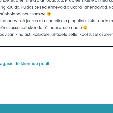
unde, et olen sinna alati oodatud. Probleemidele oli hea ko
ing kuulda, kuidas teised erinevaid olukordi lahendavad. N
sühholoogi nõustamine
ilne päev töö juures oli üsna pikk ja pingeline, kuid teadmin
õnusasse seltskonda tõi naeratuse näole
oovitan kindlasti kõikidele juhtidele sellel koolitusel osalem
agasiside klientide poolt