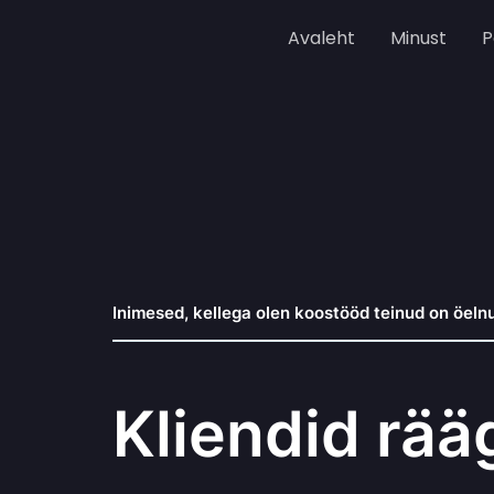
Skip
Avaleht
Minust
P
to
content
Inimesed, kellega olen koostööd teinud on öeln
Kliendid rää