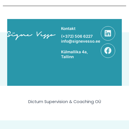
Linke
Face
Kontakt
(+372) 506 6227
info@signevesso.ee
Külmallika 4a,
Tallinn
Dictum Supervision & Coaching OÜ