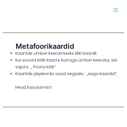
Skip
MAI
to
MEN
content
Metafoorikaardid
Kaartide ümber keeramiseks kliki kaardil.
Kui soovid kõiki kaarte korraga ümber keerata, siis
vajuta „ Pööra kõik“
Kaartide järjekorda saad segada : „sega kaardid“.
Head kasutamist!