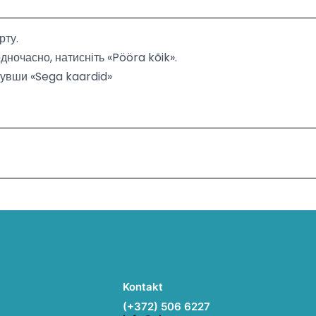
рту.
дночасно, натисніть «Pööra kõik».
нувши «Sega kaardid»
Kontakt
(+372) 506 6227