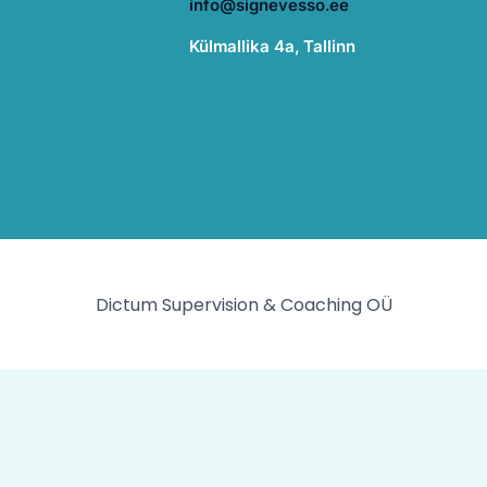
info@signevesso.ee
Külmallika 4a, Tallinn
Dictum Supervision & Coaching OÜ