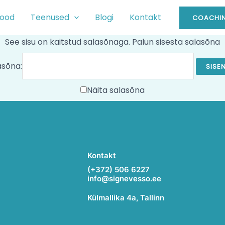
ood
Teenused
Blogi
Kontakt
COACHIN
See sisu on kaitstud salasõnaga. Palun sisesta salasõna
asõna:
Näita salasõna
Kontakt
(+372) 506 6227
info@signevesso.ee
Külmallika 4a, Tallinn