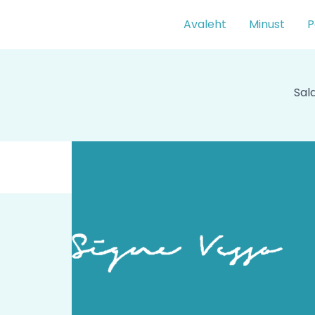
Skip
Avaleht
Minust
P
to
content
Sal