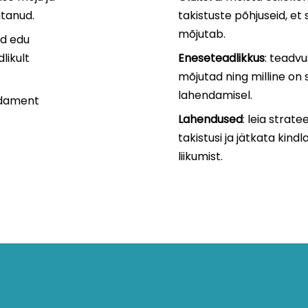
utanud.
takistuste põhjuseid, et
mõjutab.
id edu
likult
Eneseteadlikkus
: teadvu
mõjutad ning milline on s
lahendamisel.
undament
Lahendused
: leia strat
takistusi ja jätkata kin
liikumist.