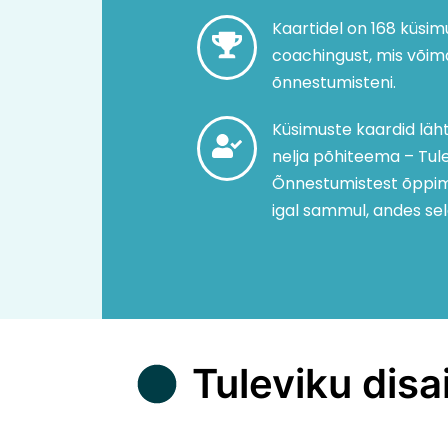
Kaartidel on 168 küsim
coachingust, mis võima
õnnestumisteni.
Küsimuste kaardid läh
nelja põhiteema – Tule
Õnnestumistest õppimi
igal sammul, andes sel
Tuleviku disa