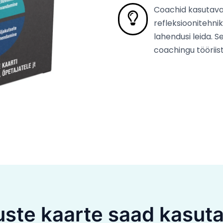
Coachid kasutava
refleksioonitehnika
lahendusi leida. 
coachingu tööriist
ste kaarte saad kasut