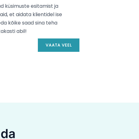
d küsimuste esitamist ja
id, et aidata klientidel ise
Seda kõike saad sina teha
akasti abil!
VAATA VEEL
ada