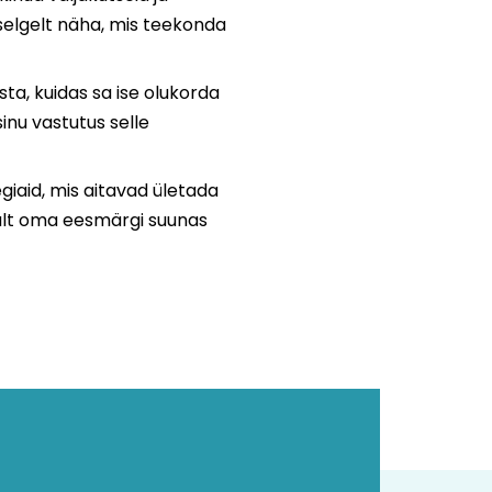
 selgelt näha, mis teekonda
sta, kuidas sa ise olukorda
inu vastutus selle
eegiaid, mis aitavad ületada
dlalt oma eesmärgi suunas