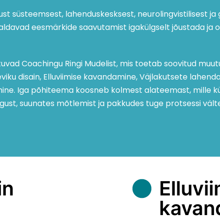
ust süsteemsest, lahenduskesksest, neurolingvistilisest ja
ldavad eesmärkide saavutamist igakülgselt jõustada ja ol
tuvad Coachingu Ringi Mudelist, mis toetab soovitud muut
viku disain, Elluviimise kavandamine, Väjlakutsete lahend
ne. Iga põhiteema koosneb kolmest alateemast, mille kü
gust, suunates mõtlemist ja pakkudes tuge protsessi välte
in
Elluvi
kavan