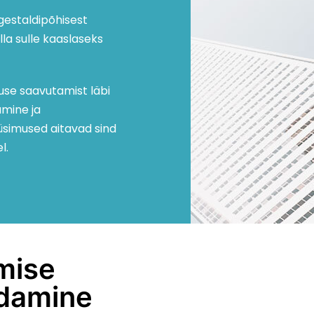
 gestaldipõhisest
la sulle kaaslaseks
use saavutamist läbi
amine ja
simused aitavad sind
l.
imise
damine