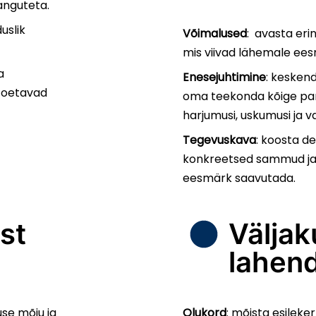
ranguteta.
uslik
Võimalused
: avasta erin
mis viivad lähemale ees
a
Enesejuhtimine
: keskend
 toetavad
oma teekonda kõige pare
harjumusi, uskumusi ja v
Tegevuskava
: koosta de
konkreetsed sammud ja
eesmärk saavutada.
st
Väljak
lahen
se mõju ja
Olukord
: mõista esileker