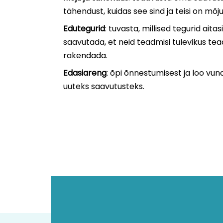
tähendust, kuidas see sind ja teisi on mõj
Edutegurid
: tuvasta, millised tegurid aitas
saavutada, et neid teadmisi tulevikus tead
rakendada.
Edasiareng
: õpi õnnestumisest ja loo v
uuteks saavutusteks.