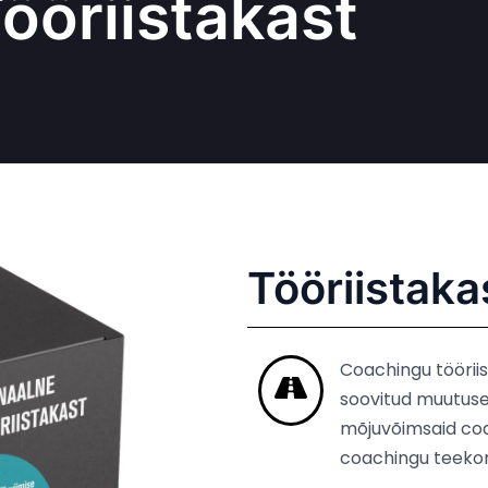
ööriistakast
Tööriistaka
Coachingu tööriis
soovitud muutuse
mõjuvõimsaid coa
coachingu teeko