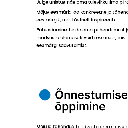
Julge unistus
: näe oma tulevikku ilma pii
Mõjuv eesmärk
: loo konkreetne ja tähend
eesmärgik, mis tõeliselt inspireerib.
Pühendumine
: hinda oma pühendumust j
teadvusta olemasolevaid ressursse, mis
eesmärgi saavutamist.
Õnnestumise
õppimine
Mõju ja tähendus
: teadvusta oma saavutu