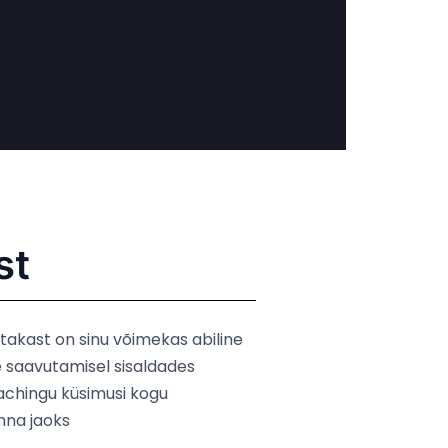
st
takast on sinu võimekas abiline
 saavutamisel sisaldades
chingu küsimusi kogu
nna jaoks