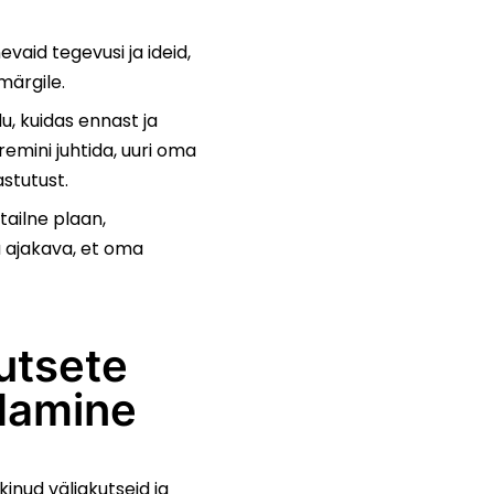
evaid tegevusi ja ideid,
märgile.
u, kuidas ennast ja
mini juhtida, uuri oma
astutust.
tailne plaan,
 ajakava, et oma
utsete
damine
kinud väljakutseid ja